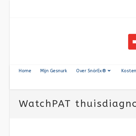
Home
Mijn Gesnurk
Over SnörEx®
Koste
WatchPAT thuisdiagn