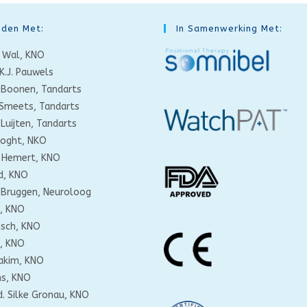
den Met:
In Samenwerking Met:
/d Wal, KNO
.K.J. Pauwels
M. Boonen, Tandarts
. Smeets, Tandarts
. Luijten, Tandarts
nsoght, NKO
an Hemert, KNO
rd, KNO
er Bruggen, Neuroloog
s, KNO
Disch, KNO
x, KNO
 Hakim, KNO
ins, KNO
d. Silke Gronau, KNO