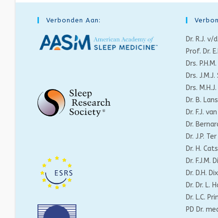
Verbonden Aan:
Verbon
Dr. R.J. v
Prof. Dr. E
Drs. P.H.
Drs. J.M.J
Drs. M.H.J
Dr. B. La
Dr. F.J. v
Dr. Berna
Dr. J.P. T
Dr. H. Cat
Dr. F.J.M. 
Dr. D.H. Di
Dr. Dr. L.
Dr. L.C. Pr
PD Dr. me