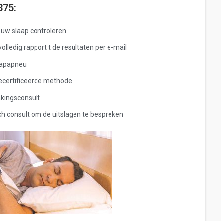
375:
 uw slaap controleren
olledig rapport t de resultaten per e-mail
aapapneu
ecertificeerde methode
akingsconsult
sch consult om de uitslagen te bespreken