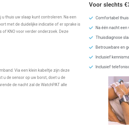
Voor slechts €
u thuis uw slaap kunt controleren. Na een
Comfortabel thuis
t met de duidelijke indicatie of er sprake is
Na één nacht een v
ts of KNO voor verder onderzoek. Deze
Thuisdiagnose sl
Betrouwbare en g
Inclusief kennism
Inclusief telefoni
band. Via een klein kabeltje zijn deze
t u de sensor op uw borst, doet u de
rende de nacht zal de WatchPAT alle